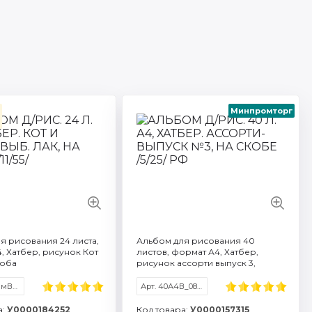
Минпромторг
 40А4тВсп_085173
Артикул: 24А4вмВ_096955
во листов: 40
Количество листов: 24
 объем: A4
Формат / объем: A4
 марка: Хатбер
Торговая марка: Хатбер
ь бумаги г/м2: 100
Плотность бумаги г/м2: 100
все характеристики
Смотреть все характеристики
я рисования 24 листа,
Альбом для рисования 40
, Хатбер, рисунок Кот
листов, формат А4, Хатбер,
коба
рисунок ассорти выпуск 3,
скоба
Арт. 24А4вмВ_096955
Арт. 40А4В_085138
а:
У0000184252
Код товара:
У0000157315