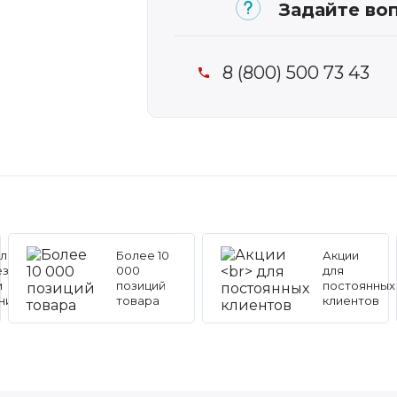
Задайте воп
8 (800) 500 73 43
льные
Более 10
Акции
ез
000
для
и
позиций
постоянных
ников
товара
клиентов