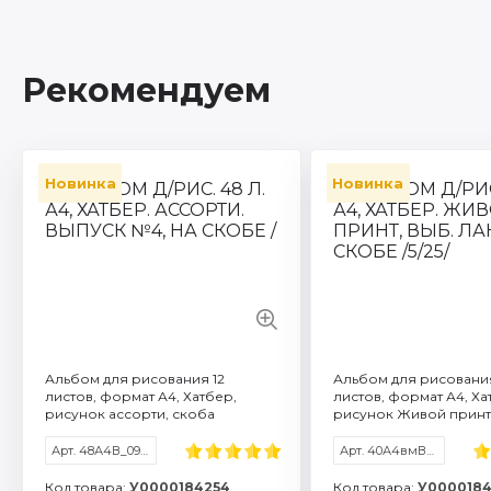
Рекомендуем
Новинка
Новинка
Артикул: 48А4В_09151
Количество листов: 
Формат / объем: A4
Торговая марка: Хат
Плотность бумаги г/м
Смотреть все характ
Альбом для рисования 12
Альбом для рисовани
листов, формат А4, Хатбер,
листов, формат А4, Ха
рисунок ассорти, скоба
рисунок Живой принт
Арт. 48А4В_091511
Арт. 40А4вмВ_095590
Код товара:
У0000184254
Код товара:
У0000184