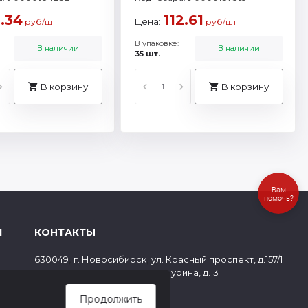
.34
112.61
Цена:
руб/шт
руб/шт
В упаковке:
В наличии
В наличии
35 шт.
В корзину
В корзину
Вам
помочь?
Я
КОНТАКТЫ
,
,
630049
г. Новосибирск
ул. Красный проспект, д.157/1
,
,
650000
г. Кемерово
ул. Мичурина, д.13
ов
8 (800) 500-73-43
Продолжить
paper@cf1.ru