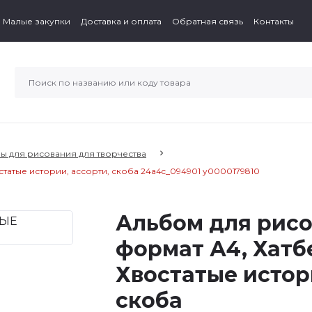
Малые закупки
Доставка и оплата
Обратная связь
Контакты
ы для рисования для творчества
статые истории, ассорти, скоба 24а4c_094901 у0000179810
Альбом для рисо
формат А4, Хатб
Хвостатые истор
скоба