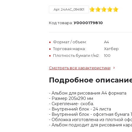
Арт. 24А4C_094901
Код товара:
У0000179810
Формат / объем:
A4
Торговая марка:
Хатбер
Плотность бумаги г/м2:
100
Смотреть все характеристики
Подробное описани
- Альбом для рисования А4 формата
- Размер 205х290 мм
- Скрепление- скоба.
- Внутренний блок - 24 листа
- Внутренний блок - офсетная бумага 1
- Обложка изготовлена из плотной офс
- Альбом подходит для рисования кар