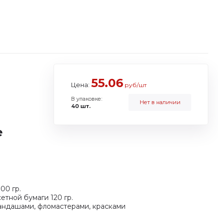
55.06
Цена:
руб/шт
В упаковке:
Нет в наличии
40 шт.
е
00 гр.
етной бумаги 120 гр.
андашами, фломастерами, красками