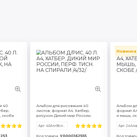
Новинка
1
Артикул: 40А4вмВ_095590
Артикул:
48
Количество листов: 40
Количест
Формат / объем: A4
Формат /
бер
Торговая марка: Хатбер
Торговая
2: 100
Плотность бумаги г/м2: 100
Плотност
еристики
Смотреть все характеристики
Смотреть 
я 40
Альбом для рисования 40
Альбом дл
тбер,
листов, формат А4, Хатбер,
формат А4
, скоба
рисунок Дикий мир России,
и мышь, с
спираль
Арт. 40А4тВсп_085173
253
Код товара:
У0000162555
Код товар