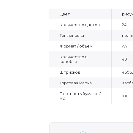
Цвет
рису
Количество цветов
24
Тип линовки
нели
Формат / объем
A4
Количество в
40
коробке
Штрихкод
4606
Торговая марка
Хатб
Плотность бумаги г/
100
м2