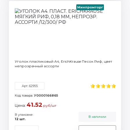
Минпромторг
Уголок пластиковый А4, ErichKrause Песок Риф, цвет
непрозрачный ассорти
Арт. 62955
Код товара:
У0000166865
41.52
Цена:
руб/шт
В упаковке:
В наличии
12 шт.