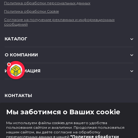
Политика обработки персональных данных
Политика обработки Cookie
Согласие на получение рекламных и информационных
сообщений
КАТАЛОГ
О КОМПАНИИ
ИНФОРМАЦИЯ
КОНТАКТЫ
,
,
630049
г. Новосибирск
ул. Красный проспект, д.157/1
Мы заботимся о Ваших cookie
,
,
650000
г. Кемерово
ул. Мичурина, д.13
8 (800) 500-73-43
Мы используем файлы cookies для вашего удобства
paper@cf1.ru
пользования сайтом и аналитики. Продолжая пользоваться
нашим сайтом, вы даёте согласие на обработку
перечисленных данных в нашей
"Политике обработки