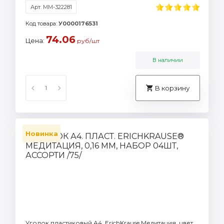
Арт. ММ-322281
Код товара:
У0000176531
74.06
Цена:
руб/шт
В наличии
В корзину
Новинка
Уголок пластиковый А4, ErichKrause Медитация, цвет