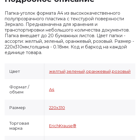
Папка-уголок формата А4 из высококачественного
полупрозрачного пластика с текстурой поверхности
Зеркало. Предназначена для хранения и
транспортировки небольшого количества документов.
Папка вмещает до 20 бумажных листов. Цвет папки -
ассорти: желтый, зеленый, оранжевый, розовый. Размер -
220х310мм,толщина - 0.18мм. Код и баркод на каждой
единице товара.
Цвет
желтый,зеленый,оранжевый,розовый
Формат /
A4
объем
Размер
220х310
Торговая
ErichKrause®
марка