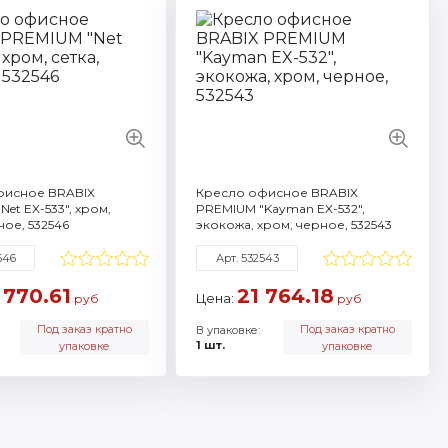
 532547
Артикул: 532546
все характеристики
Смотреть все характеристики
фисное BRABIX
Кресло офисное BRABIX
et EX-533", хром,
PREMIUM "Kayman EX-532",
ное, 532546
экокожа, хром, черное, 532543
546
Арт. 532543
 770.61
21 764.18
Цена:
руб
руб
Под заказ кратно
Под заказ кратно
В упаковке:
1 шт.
упаковке
упаковке