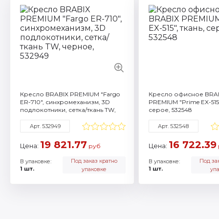
Артикул: 532949
Смотреть все характ
Кресло BRABIX PREMIUM "Fargo
Кресло офисное BRA
ER-710", синхромеханизм, 3D
PREMIUM "Prime EX-515"
подлокотники, сетка/ткань TW,
серое, 532548
черное, 532949
Арт. 532949
Арт. 532548
19 821.77
16 722.39
Цена:
Цена:
руб
Под заказ кратно
Под за
В упаковке:
В упаковке:
1 шт.
1 шт.
упаковке
уп