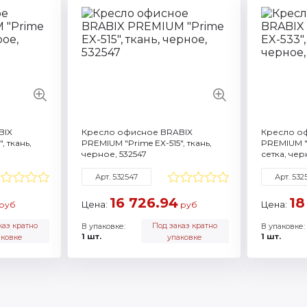
Артикул: 532548
Артикул:
еристики
Смотреть все характеристики
Смотреть 
BIX
Кресло офисное BRABIX
Кресло о
, ткань,
PREMIUM "Prime EX-515", ткань,
PREMIUM "N
черное, 532547
сетка, чер
Арт. 532547
Арт. 532
16 726.94
18
Цена:
Цена:
руб
руб
каз кратно
Под заказ кратно
В упаковке:
В упаковке:
1 шт.
1 шт.
аковке
упаковке