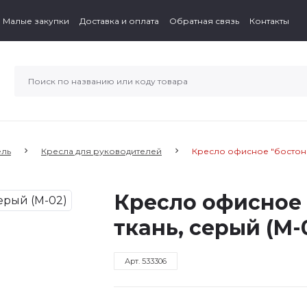
Малые закупки
Доставка и оплата
Обратная связь
Контакты
ль
Кресла для руководителей
Кресло офисное "бостон", 
Кресло офисное "
ткань, серый (M-
Арт. 533306