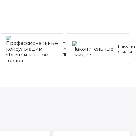
Профессиональные
Накопит
консультации
скидки
при выборе товара