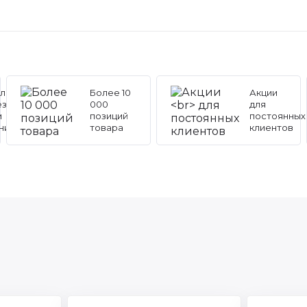
льные
Более 10
Акции
ез
000
для
и
позиций
постоянных
ников
товара
клиентов