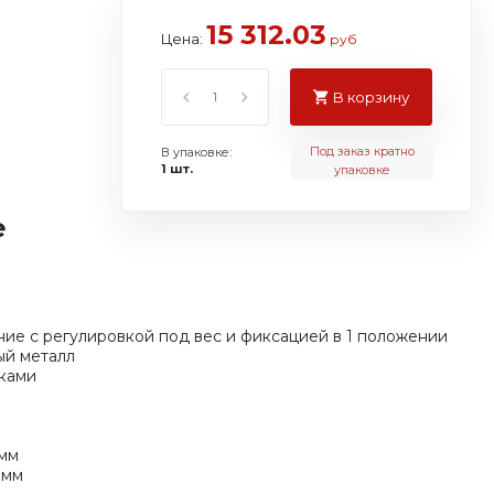
15 312.03
Цена:
руб
В корзину
Под заказ кратно
В упаковке:
1 шт.
упаковке
е
чание с регулировкой под вес и фиксацией в 1 положении
ый металл
дками
 мм
 мм