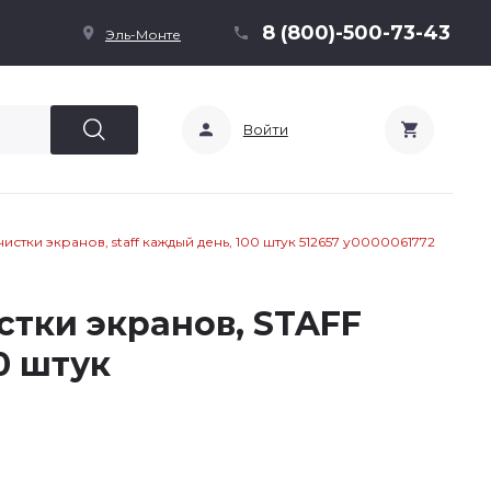
8 (800)-500-73-43
Эль-Монте
Войти
истки экранов, staff каждый день, 100 штук 512657 у0000061772
стки экранов, STAFF
0 штук