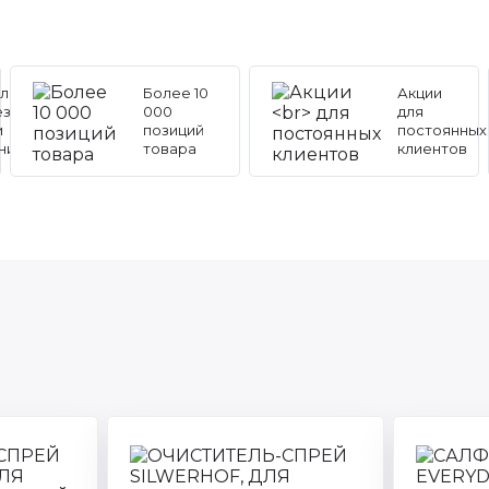
льные
Более 10
Акции
ез
000
для
и
позиций
постоянных
ников
товара
клиентов
Артикул: 307367
Артикул:
o
Торговая