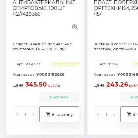
Смотреть все характ
Салфетки антибактериальные
Чистящий спрей 250 м
спиртовые, BURO, 100 штук
пластика, оргтехники
Арт. BU-AN32
Арт. 307367
Код товара:
У0000182626
Код товара:
У0000149
345.50
243.26
Цена:
Цена:
руб/шт
руб/
В наличии
В н
В корзину
В 