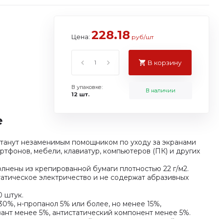
228.18
Цена:
руб/шт
В корзину
В упаковке:
В наличии
12 шт.
е
станут незаменимым помощником по уходу за экранами
ртфонов, мебели, клавиатур, компьютеров (ПК) и других
олнены из крепированной бумаги плотностью 22 г/м2.
статическое электричество и не содержат абразивных
0 штук.
30%, н-пропанол 5% или более, но менее 15%,
ант менее 5%, антистатический компонент менее 5%.