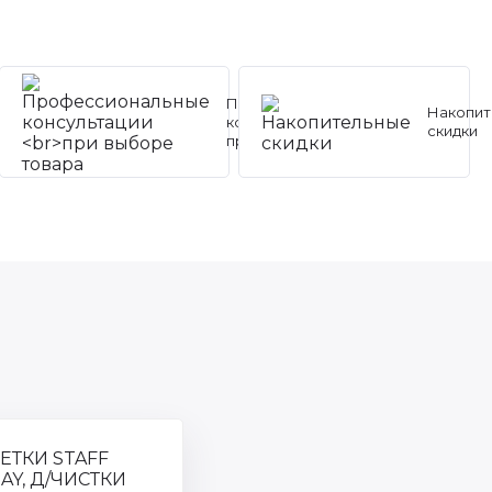
Профессиональные
Накопит
консультации
скидки
при выборе товара
 671210/417288
Артикул: 511518
 марка: Silwerhof