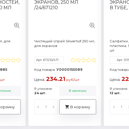
Смотреть все характеристики
еристики
Смотреть 
л, для
Чистящий спрей Silwerhof 250 мл,
Салфетки 
для экранов
пластика, 
шт
Арт. 671210/417288
Арт. 511
885
Код товара:
У0000155089
Код товар
234.21
22
Цена:
Цена:
шт
руб/шт
В упаковке:
В упаковке:
аличии
В наличии
24 шт.
12 шт.
корзину
В корзину