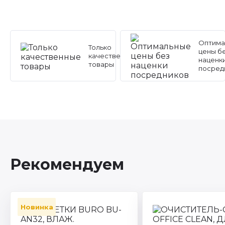
Оптима
Только
цены б
качественные
наценк
товары
посред
Рекомендуем
Новинка
Артикул: BU-AN32
Торговая марка: Bur