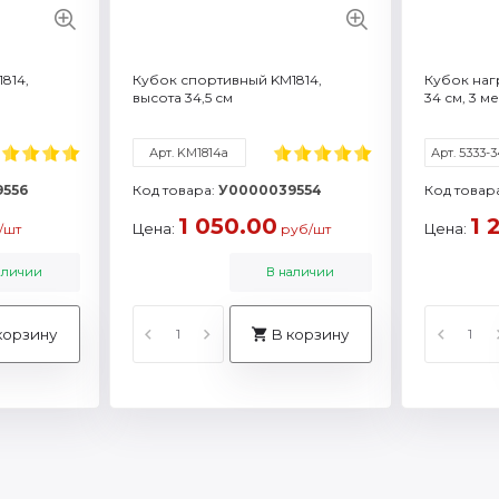
814,
Кубок спортивный KM1814,
Кубок наг
высота 34,5 см
34 см, 3 м
Арт. KM1814a
556
Код товара:
У0000039554
Код товар
1 050.00
1 
Цена:
Цена:
/шт
руб/шт
аличии
В наличии
корзину
В корзину