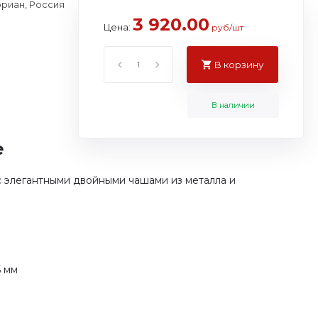
риан, Россия
3 920.00
Цена:
руб/шт
В корзину
В наличии
е
с элегантными двойными чашами из металла и
5 мм