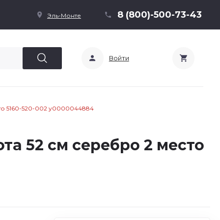
8 (800)-500-73-43
Эль-Монте
Войти
сто 5160-520-002 у0000044884
ота 52 см серебро 2 место