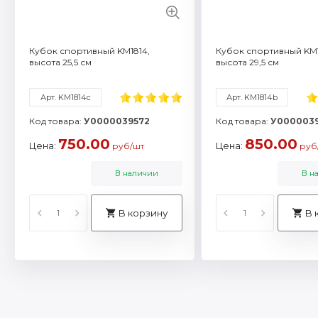
Кубок спортивный KM1814,
Кубок спортивный KM1
высота 25,5 см
высота 29,5 см
Арт. KM1814c
Арт. KM1814b
Код товара:
У0000039572
Код товара:
У0000039
750.00
850.00
Цена:
Цена:
руб/шт
руб
В наличии
В н
В корзину
В 