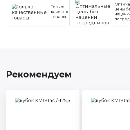
Оптима
Только
цены б
качественные
наценк
товары
посред
Рекомендуем
Артикул: KM1814c
Торговая марка: Диа
Конверсия
Смотреть все характ