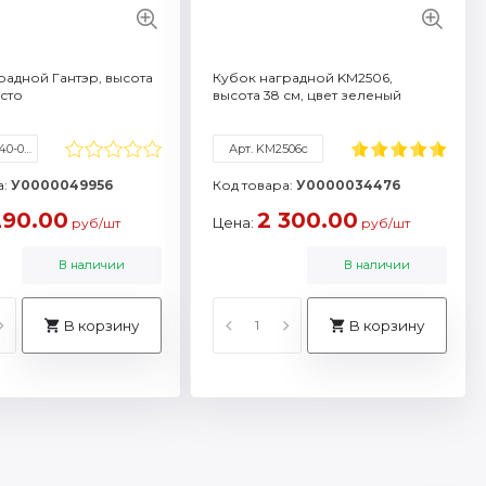
радной Гантэр, высота
Кубок наградной KM2506,
есто
высота 38 см, цвет зеленый
Арт. 5333-340-003
Арт. KM2506c
а:
У0000049956
Код товара:
У0000034476
290.00
2 300.00
Цена:
руб/шт
руб/шт
В наличии
В наличии
В корзину
В корзину