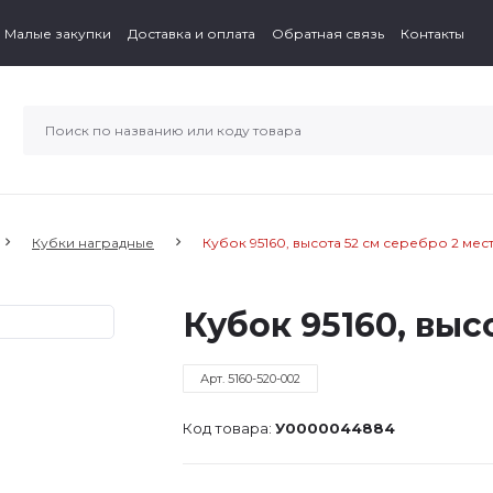
Малые закупки
Доставка и оплата
Обратная связь
Контакты
Кубки наградные
Кубок 95160, высота 52 см серебро 2 ме
Кубок 95160, выс
Арт. 5160-520-002
Код товара:
У0000044884