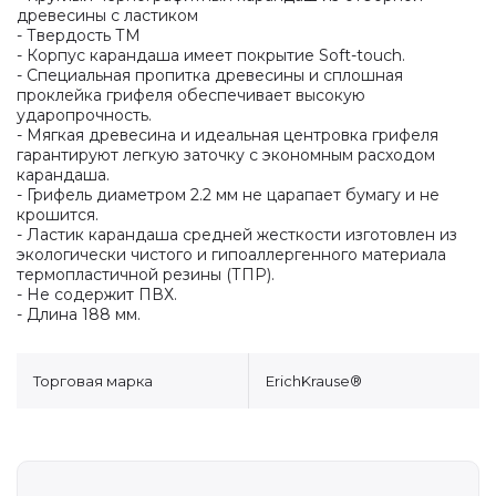
древесины с ластиком
- Твердость ТМ
- Корпус карандаша имеет покрытие Soft-touch.
- Специальная пропитка древесины и сплошная
проклейка грифеля обеспечивает высокую
ударопрочность.
- Мягкая древесина и идеальная центровка грифеля
гарантируют легкую заточку с экономным расходом
карандаша.
- Грифель диаметром 2.2 мм не царапает бумагу и не
крошится.
- Ластик карандаша средней жесткости изготовлен из
экологически чистого и гипоаллергенного материала
термопластичной резины (ТПР).
- Не содержит ПВХ.
- Длина 188 мм.
Торговая марка
ErichKrause®