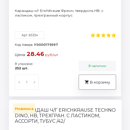
Карандаш ч/г ErichKrause Френч, твердость HB, с
ластиком, трехгранный корпус
Арт. 65334
Код товара:
У0000179597
28.46
Цена:
руб/шт
В упаковке:
В наличии
252 шт.
В корзину
Новинка