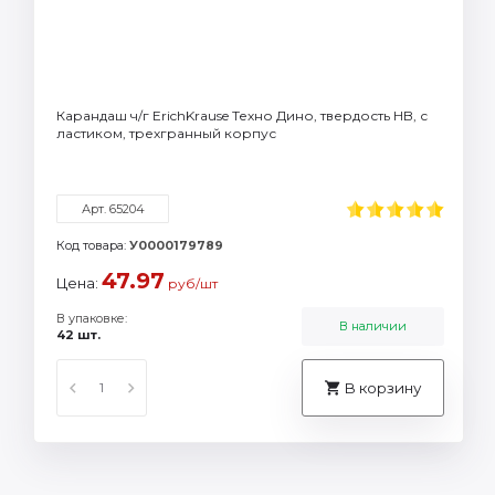
Карандаш ч/г ErichKrause Техно Дино, твердость HB, с
ластиком, трехгранный корпус
Арт. 65204
Код товара:
У0000179789
47.97
Цена:
руб/шт
В упаковке:
В наличии
42 шт.
В корзину