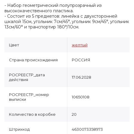
- Набор геометрический полупрозрачный из
высококачественного пластика.
- Состоит из 5 предметов: линейка с двухсторонней
шкалой 15см, угольник 7см/45°, угольник 9см/45°, угольник
13см/60° и транспортир 180°/10см.
Цвет
желтый
Страна происхождения
РОССИЯ
РОСРЕЕСТР_дата
17.06.2028
действия
РОСРЕЕСТР_номер
10650108
выписки
Количество в коробке
20
Штрихкод
4630073358973