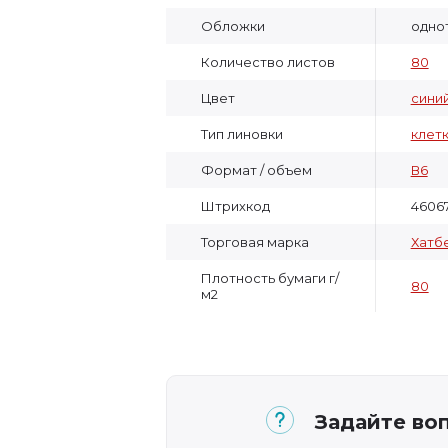
Обложки
одно
Количество листов
80
Цвет
сини
Тип линовки
клет
Формат / объем
В6
Штрихкод
4606
Торговая марка
Хатб
Плотность бумаги г/
80
м2
Задайте воп