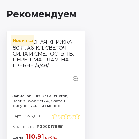
Рекомендуем
Новинка
Артикул: ЗК223_01581
Количество листов: 
Формат / объем: A6
Торговая марка: Све
Плотность бумаги г/м
Смотреть все характ
Записная книжка 80 листов,
клетка, формат А6, Светоч,
рисунок Сила и смелость
Арт. ЗК223_01581
Код товара:
У0000178951
110.91
Цена:
руб/шт