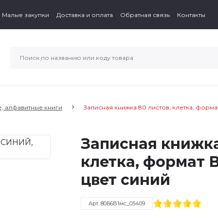
Малые закупки
Доставка и оплата
Обратная связь
Контакты
, алфавитные книги
Записная книжка 80 листов, клетка, формат
Записная книжка
клетка, формат В
цвет синий
Арт. 80Б6B1мс_05409