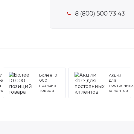
8 (800) 500 73 43
льные
Более 10
Акции
ез
000
для
и
позиций
постоянных
ников
товара
клиентов