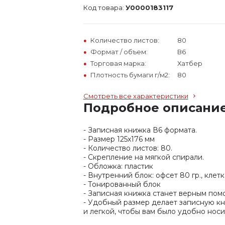
Код товара:
У0000183117
Количество листов:
80
Формат / объем:
В6
Торговая марка:
Хатбер
Плотность бумаги г/м2:
80
Смотреть все характеристики
Подробное описани
- Записная книжка В6 формата.
- Размер 125x176 мм
- Количество листов: 80.
- Скрепление на мягкой спирали.
- Обложка: пластик
- Внутренний блок: офсет 80 гр., клетк
- Тонированный блок
- Записная книжка станет верным пом
- Удобный размер делает записную кн
и легкой, чтобы вам было удобно носи