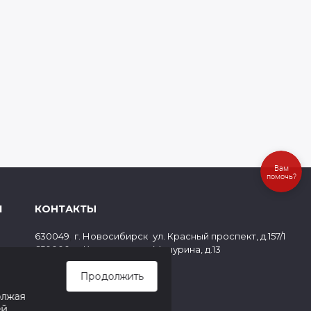
Вам
помочь?
Я
КОНТАКТЫ
,
,
630049
г. Новосибирск
ул. Красный проспект, д.157/1
,
,
650000
г. Кемерово
ул. Мичурина, д.13
ов
8 (800) 500-73-43
Продолжить
paper@cf1.ru
олжая
ей