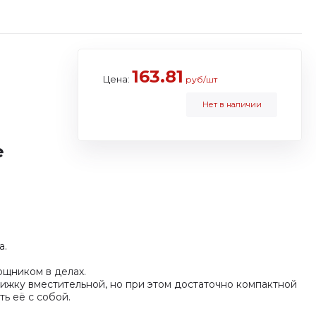
163.81
Цена:
руб/шт
Нет в наличии
е
а.
ощником в делах.
ижку вместительной, но при этом достаточно компактной
ть её с собой.