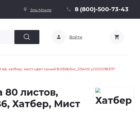
8 (800)-500-73-43
Эль-Монте
Войти
 в6, хатбер, мист цвет синий 80б6b1мс_05409 у0000183117
 80 листов,
6, Хатбер, Мист