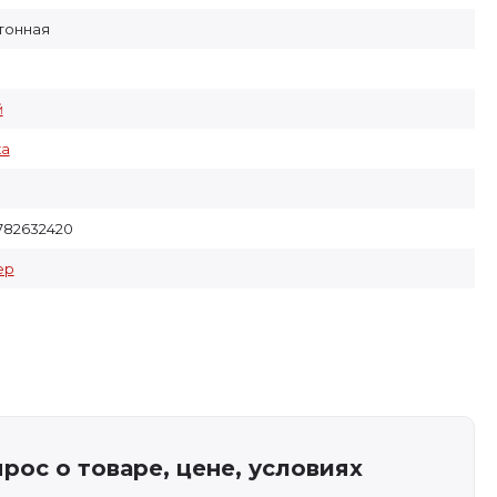
тонная
й
ка
782632420
ер
рос о товаре, цене, условиях