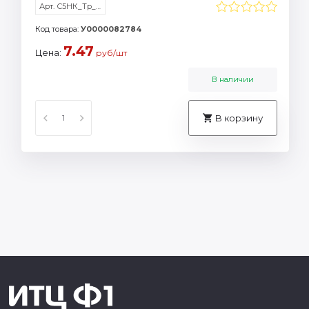
Арт. С5НК_Тр_б/к
Код товара:
У0000082784
7.47
Цена:
руб/шт
В наличии
В корзину