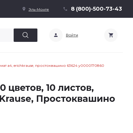
8 (800)-500-73-43
Эль-Монте
Войти
рмат а4, erichkrause, простоквашино 63624 у0000170860
0 цветов, 10 листов,
hKrause, Простоквашино