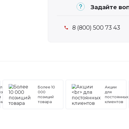
Задайте воп
8 (800) 500 73 43
льные
Более 10
Акции
ез
000
для
и
позиций
постоянных
ников
товара
клиентов