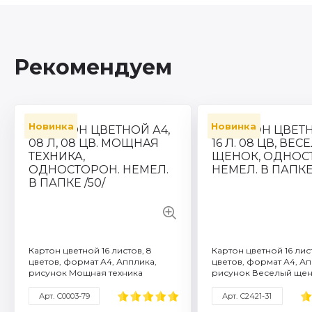
Рекомендуем
Новинка
Новинка
Артикул: С0003-79
Количество листов: 1
Формат / объем: A4
Торговая марка: Ап
Плотность бумаги г/м
Смотреть все характ
Картон цветной 16 листов, 8
Картон цветной 16 лис
цветов, формат А4, Апплика,
цветов, формат А4, Ап
рисунок Мощная техника
рисунок Веселый ще
Арт. С0003-79
Арт. С2421-31