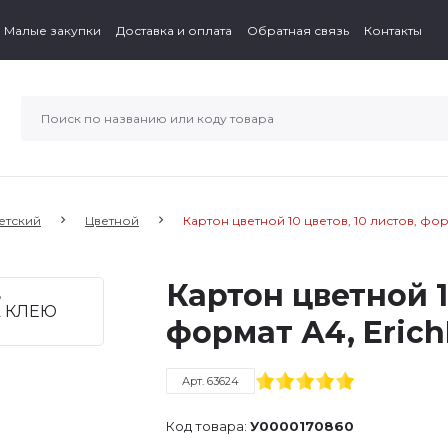
Малые закупки
Доставка и оплата
Обратная связь
Контакты
етский
Цветной
Картон цветной 10 цветов, 10 листов, фо
Картон цветной 1
формат А4, Eric
Арт. 63624
Код товара:
У0000170860