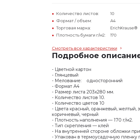
Количество листов:
10
Формат / объем:
A4
Торговая марка:
ErichKrause®
Плотность бумаги г/м2:
170
Смотреть все характеристики
Подробное описани
- Цветной картон
- Глянцевый
- Мелование: односторонний
- Формат А4
- Размер листа 203х280 мм.
- Количество листов 10.
- Количество цветов 10
- Цвета красный, оранжевый, желтый, 
коричневый, черный
- Плотность наполнения — 170 г/м2.
- Тип скрепления — клей
- На внутренней стороне обложки при
- Упакован в термоусадочную пленку п