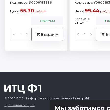
Код товара:
У0000183986
Код товара:
У0000183
55.70
99.44
Цена:
Цена:
руб/шт
руб/ш
В упаковке:
В наличии
В н
28 шт.
В корзину
В 
© 2026 ООО "Информационно-технический центр Ф1"
Публичная оферта
Мы заботимся о