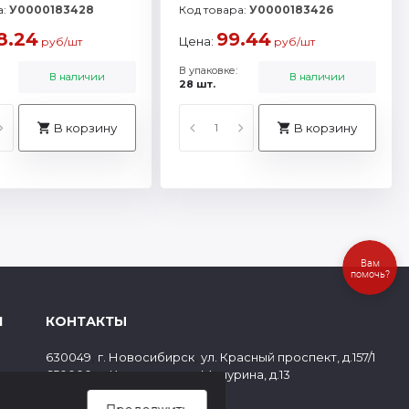
а:
У0000183428
Код товара:
У0000183426
8.24
99.44
Цена:
руб/шт
руб/шт
В упаковке:
В наличии
В наличии
28 шт.
В корзину
В корзину
Вам
помочь?
Я
КОНТАКТЫ
,
,
630049
г. Новосибирск
ул. Красный проспект, д.157/1
,
,
650000
г. Кемерово
ул. Мичурина, д.13
ов
8 (800) 500-73-43