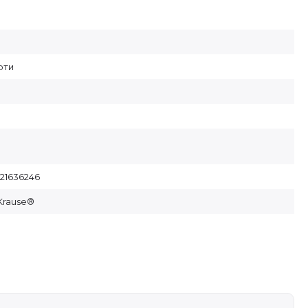
рти
21636246
Krause®