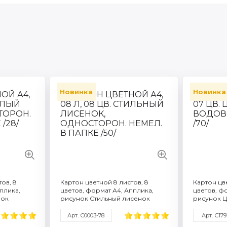
Новинка
Новинка
Артикул: С2421-31
Артикул:
6
Количество листов: 16
Количест
Формат / объем: A4
Формат /
плика
Торговая марка: Апплика
Торговая
2: 200
Плотность бумаги г/м2: 200
Плотност
еристики
Смотреть все характеристики
Смотреть 
тов, 8
Картон цветной 8 листов, 8
Картон цве
плика,
цветов, формат А4, Апплика,
цветов, ф
нок
рисунок Стильный лисенок
рисунок 
Арт. С0003-78
Арт. С179