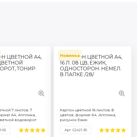
Новинка
 С0003-78
Артикул: С1791-05
во листов: 8
Количество листов: 7
 объем: A4
Формат / объем: A4
 марка: Апплика
Торговая марка: Апплика
ь бумаги г/м2: 200
Плотность бумаги г/м2: 190
все характеристики
Смотреть все характеристики
тной 7 листов, 7
Картон цветной 16 листов, 8
ормат А4, Апплика,
цветов, формат А4, Апплика,
Цветной водоворот
рисунок Ежик
1-05
Арт. С2421-30