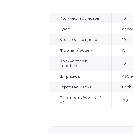
Количество листов
10
Цвет
ассо
Количество цветов
10
Формат / объем
A4
Количество в
10
коробке
Штрихкод
46019
Торговая марка
Erich
Плотность бумаги г/
170
м2