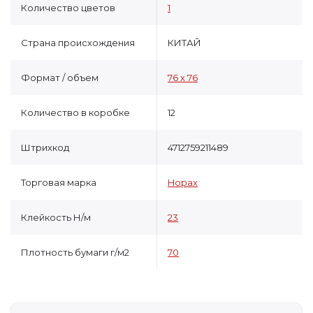
Количество цветов
1
Страна происхождения
КИТАЙ
Формат / объем
76 х 76
Количество в коробке
12
Штрихкод
4712759211489
Торговая марка
Hopax
Клейкость Н/м
23
Плотность бумаги г/м2
70