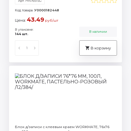
Арт. HN7651SG
Код товара:
У0000182448
43.49
Цена:
руб/шт
В упаковке:
В наличии
144 шт.
В корзину
Блок д/записи с клеевым краем WORKMATE, 76х76