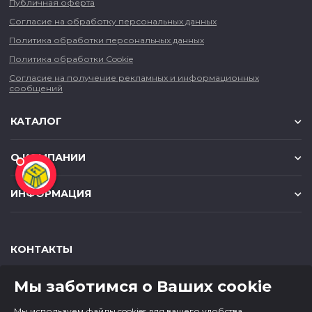
Публичная оферта
Согласие на обработку персональных данных
Политика обработки персональных данных
Политика обработки Cookie
Согласие на получение рекламных и информационных
сообщений
КАТАЛОГ
О КОМПАНИИ
ИНФОРМАЦИЯ
КОНТАКТЫ
,
,
630049
г. Новосибирск
ул. Красный проспект, д.157/1
Мы заботимся о Ваших cookie
,
,
650000
г. Кемерово
ул. Мичурина, д.13
8 (800) 500-73-43
Мы используем файлы cookies для вашего удобства