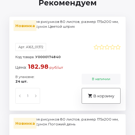
Рекомендуем
Блокнот для рисунков 80 листов, размер 175х200 мм,
Новинка
Светоч, рисунок Цветой штрих
Арт. А163_01372
Код товара:
У0000174840
182.98
Цена:
руб/шт
В упаковке:
В наличии
24 шт.
В корзину
Блокнот для рисунков 80 листов, размер 175х200 мм,
Новинка
Светоч, рисунок Погожий день