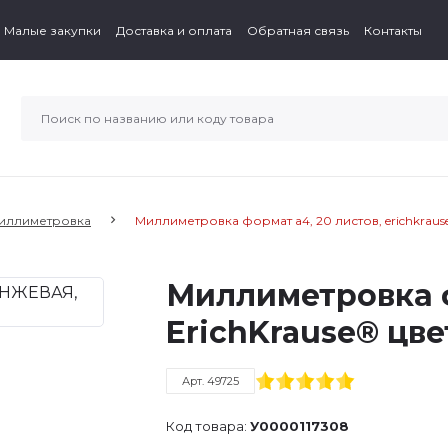
Малые закупки
Доставка и оплата
Обратная связь
Контакты
иллиметровка
Миллиметровка формат а4, 20 листов, erichkrau
Миллиметровка ф
ErichKrause® цв
Арт. 49725
Код товара:
У0000117308