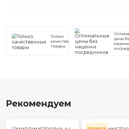
Оптима
Только
цены б
качественные
наценк
товары
посред
Рекомендуем
Новинка