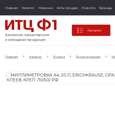
Главная
Каталог
Новинки
Хиты продаж
Новости
Бренды
Каталог
Бумажная, канцелярская
и наградная продукция
Главная
Каталог
Бумага
Бумага разная
М